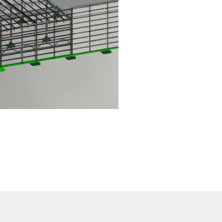
nz Liszt 5293. La Estancia. 45030
Zapopan, Jalisco.