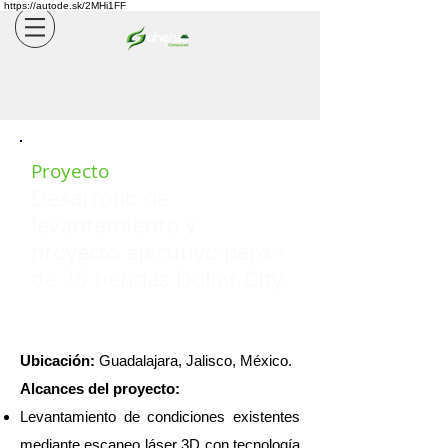
https://autode.sk/2MHi1FF
Proyecto
Desarrollo de
levantamiento y
proyecto ejecutivo para +
de 25 tiendas Dollar City.
Ubicación:
Guadalajara, Jalisco, México.
Alcances del proyecto:
Levantamiento de condiciones existentes
mediante escaneo láser 3D con tecnología