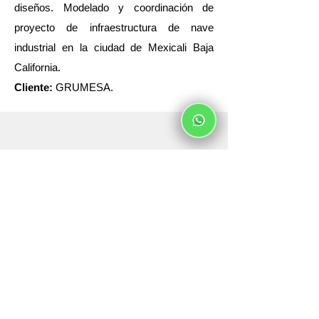
diseños. Modelado y coordinación de
proyecto de infraestructura de nave
industrial en la ciudad de Mexicali Baja
California.
Cliente:
GRUMESA.
Horario
Lunes a Viernes de 8:00 a.m. - 18:00 p.m.
Sábados de 8:00 a.m. - 13:00 p.m.
Franz Liszt 5293. La Estancia. 45030
Zapopan, Jalisco.
Whatsapp:
+52 33 1975 2926
E-mail:
info@sohersabim.com
© Sohersa 2019 Todos Los Derechos
Reservados.
Los Ángeles, California. 90022.